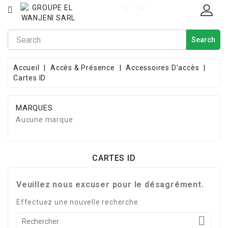
CATÉGORIE
Search
POINT
DE
VENTE
Accueil
Accès & Présence
Accessoires D’accès
Cartes ID
INFORMATIQUE
ACCÈS &
MARQUES
PRÉSENCE
Aucune marque
ALARME
&
INCENDIE
CARTES ID
CÂBLES &
Veuillez nous excuser pour le désagrément.
CORDONS
Effectuez une nouvelle recherche
CATALOGUE
