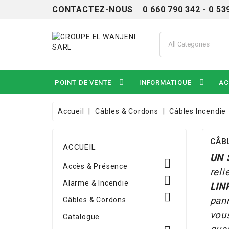
CONTACTEZ-NOUS 0 660 790 342 - 0 53
POINT DE VENTE
INFORMATIQUE
AC
Accueil
Câbles & Cordons
Câbles Incendie
CÂB
ACCUEIL
UN 

Accès & Présence
reli

Alarme & Incendie
LIN

pan
Câbles & Cordons
vous
Catalogue