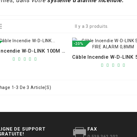
ifiés, dans votre
système d'alarme incendie.
Il y a 3 produits.
-20%
Câble Incendie W-D-LINK 100M : FIRE ALARM 0,8MM
hage 1-3 De 3 Article(s)
LIGNE DE SUPPORT
FAX
GRATUITE!
0 539 362 202