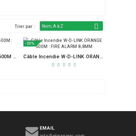

Nom, A à Z
Trier par :
-20%
Câble Incendie W-D-LINK 500M : FIRE ALARM 0,8MM
Câble Incendie W-D-LINK ORANGE 500M : FIRE ALARM 8,8MM
EMAIL
info@elwanjeni.com