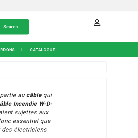
Search
ORDONS
CATALOGUE
partie au
câble
qui
âble
Incendie
W-D-
ient sujettes aux
donc essentiel que
 des électriciens