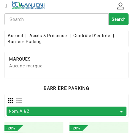
CATÉGORIE
Search
POINT
DE
Accueil
Accès & Présence
Contrôle D’entrèe
VENTE
Barrière Parking
INFORMATIQUE
MARQUES
ACCÈS &
Aucune marque
PRÉSENCE
ALARME
&
BARRIÈRE PARKING
INCENDIE
CÂBLES &
CORDONS

Nom, A à Z
CATALOGUE
-20%
-20%