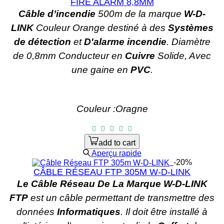
FIRE ALARM 8,8MM
Câble d’incendie
500m de la marque
W-D-
LINK
Couleur Orange destiné à des
Systèmes
de détection
et
D'alarme incendie
. Diamètre
de 0,8mm Conducteur en
Cuivre
Solide, Avec
une gaine en
PVC
.
Couleur :Oragne
add to cart
Aperçu rapide
-20%
CÂBLE RÉSEAU FTP 305M W-D-LINK
Le Câble Réseau De La Marque W-D-LINK
FTP
est un câble permettant de transmettre des
données
Informatiques
. Il doit être installé à