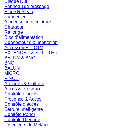
Disque Dur
Panneau de brassage
Pince Réseau
Connecteur
Alimentation électrique
Chargeur
Rallonge
Bloc d’alimentation
Connecteur d’alimentation
Accessoires CCTV
EXTENDER & SPLITTER
BALUN & BNC
BNC
BALUN
MICRO
PINCE
Armoires & Coffrets
Accès & Présence
Contrôle d’accès
Présence & Accès
Contrôle d’accès
Serrure intelligente
Contrôle Panel
Contrôle D’entrèe
Détecteurs de Métaux