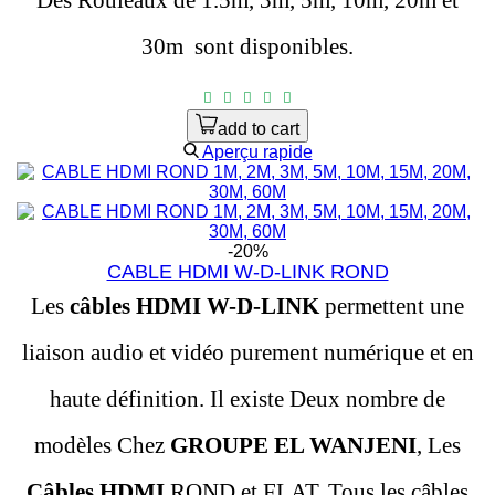
30m
sont disponibles.
add to cart
Aperçu rapide
-20%
CABLE HDMI W-D-LINK ROND
Les
câbles HDMI W-D-LINK
permettent une
liaison audio et vidéo purement numérique et en
haute définition. Il existe Deux nombre de
modèles Chez
GROUPE EL WANJENI
, Les
Câbles HDMI
ROND et FLAT. Tous les câbles