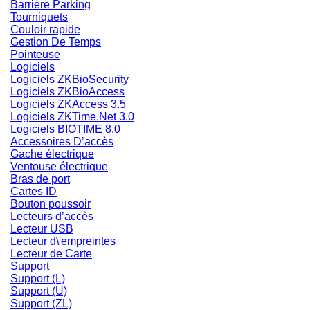
Barrière Parking
Tourniquets
Couloir rapide
Gestion De Temps
Pointeuse
Logiciels
Logiciels ZKBioSecurity
Logiciels ZKBioAccess
Logiciels ZKAccess 3.5
Logiciels ZKTime.Net 3.0
Logiciels BIOTIME 8.0
Accessoires D’accès
Gache électrique
Ventouse électrique
Bras de port
Cartes ID
Bouton poussoir
Lecteurs d’accès
Lecteur USB
Lecteur d\'empreintes
Lecteur de Carte
Support
Support (L)
Support (U)
Support (ZL)