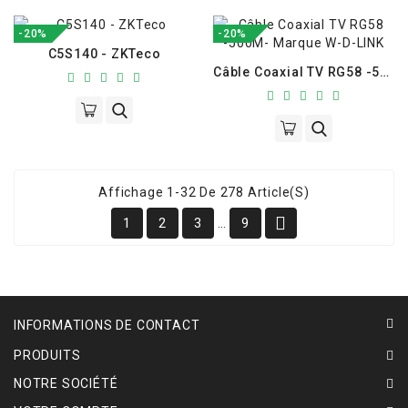
-20%
-20%
C5S140 - ZKTeco
Câble Coaxial TV RG58 -500M- Marque W-D-LINK
Affichage 1-32 De 278 Article(s)

1
2
3
9
…
INFORMATIONS DE CONTACT
PRODUITS
NOTRE SOCIÉTÉ