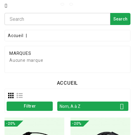
CATÉGORIE
Search
Accueil
MARQUES
Aucune marque
ACCUEIL

Filtrer
Nom, A à Z
-20%
-20%