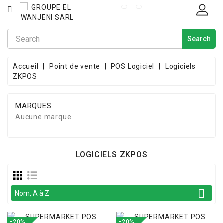
CATÉGORIE
Search
POINT
DE
VENTE
Accueil
Point de vente
POS Logiciel
Logiciels
ZKPOS
INFORMATIQUE
ACCÈS &
MARQUES
PRÉSENCE
Aucune marque
ALARME
&
INCENDIE
LOGICIELS ZKPOS
CÂBLES &
CORDONS

Nom, A à Z
CATALOGUE
-20%
-20%