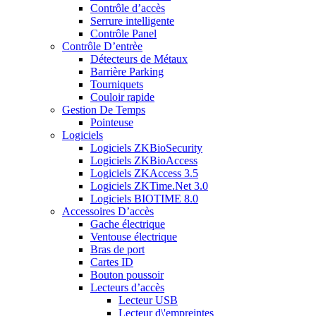
Contrôle d’accès
Serrure intelligente
Contrôle Panel
Contrôle D’entrèe
Détecteurs de Métaux
Barrière Parking
Tourniquets
Couloir rapide
Gestion De Temps
Pointeuse
Logiciels
Logiciels ZKBioSecurity
Logiciels ZKBioAccess
Logiciels ZKAccess 3.5
Logiciels ZKTime.Net 3.0
Logiciels BIOTIME 8.0
Accessoires D’accès
Gache électrique
Ventouse électrique
Bras de port
Cartes ID
Bouton poussoir
Lecteurs d’accès
Lecteur USB
Lecteur d\'empreintes