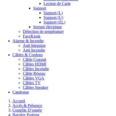
Lecteur de Carte
Support
Support (L)
Support (U)
Support (ZL)
Serrure électrique
Détection de température
FaceKiosk
Alarme & Incendie
Anti Intrusion
Anti Incendie
Câbles & Cordons
Câble Coaxial
Câbles HDMI
Câbles Incendie
Câble Réseau
Câbles VGA
Câbles TV
Câbles Speaker
Catalogue
Accueil
Accès & Présence
Contrôle D’entrèe
Barrière Parking