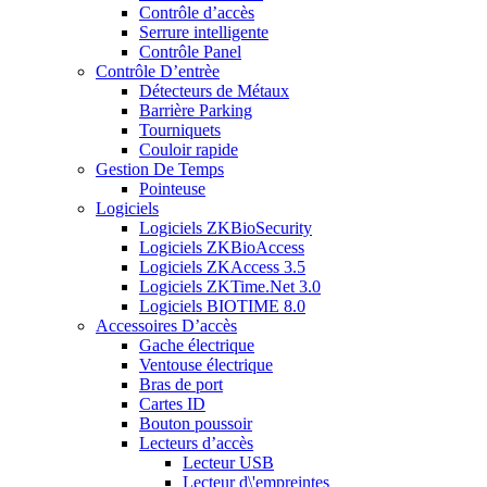
Contrôle d’accès
Serrure intelligente
Contrôle Panel
Contrôle D’entrèe
Détecteurs de Métaux
Barrière Parking
Tourniquets
Couloir rapide
Gestion De Temps
Pointeuse
Logiciels
Logiciels ZKBioSecurity
Logiciels ZKBioAccess
Logiciels ZKAccess 3.5
Logiciels ZKTime.Net 3.0
Logiciels BIOTIME 8.0
Accessoires D’accès
Gache électrique
Ventouse électrique
Bras de port
Cartes ID
Bouton poussoir
Lecteurs d’accès
Lecteur USB
Lecteur d\'empreintes