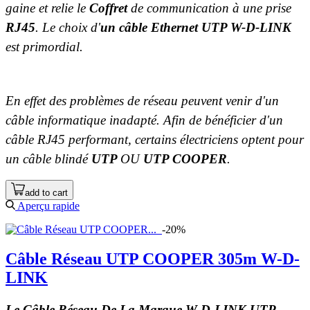
gaine et relie le
Coffret
de communication à une prise
RJ45
. Le choix d'
un câble Ethernet UTP W-D-LINK
est primordial.
En effet des problèmes de réseau peuvent venir d'un
câble informatique inadapté. Afin de bénéficier d'un
câble RJ45 performant, certains électriciens optent pour
un câble blindé
UTP
OU
U
TP COOPER
.
add to cart
Aperçu rapide
-20%
Câble Réseau UTP COOPER 305m W-D-
LINK
Le Câble Réseau De La Marque W-D-LINK UTP