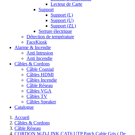
Lecteur de Carte
Support
Support (L)
Support (U)
Support (ZL)
Serrure électrique
Détection de température
FaceKiosk
Alarme & Incendie
Anti Intrusion
Anti Incendie
Câbles & Cordons
Câble Coaxial
Câbles HDMI
Câbles Incendie
Câble Réseau
Câbles VGA
Câbles TV
Câbles Speaker
Catalogue
Accueil
Câbles & Cordons
Câble Réseau
CORDON W-D-LINK CAT6 UTP Patch Cable Gris ( De