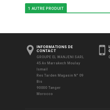
1 AUTRE PRODUIT
INFORMATIONS DE
CONTACT
GROUPE EL WANJENI SARL
45 Av Marrakech Moulay
Ismail
Res Tarden Magasin N° 09
Bis
90000 Tanger
Morocco