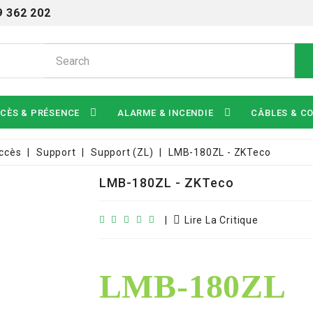
9 362 202
CÈS & PRÉSENCE
ALARME & INCENDIE
CÂBLES & C
accès
Support
Support (ZL)
LMB-180ZL - ZKTeco
LMB-180ZL - ZKTeco
|
Lire La Critique
LMB-180ZL